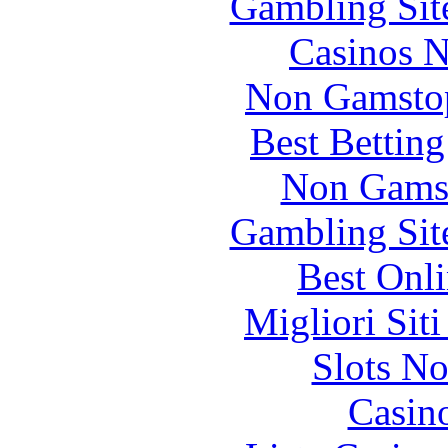
Gambling Sit
Casinos 
Non Gamstop
Best Bettin
Non Gams
Gambling Sit
Best Onl
Migliori Sit
Slots N
Casin