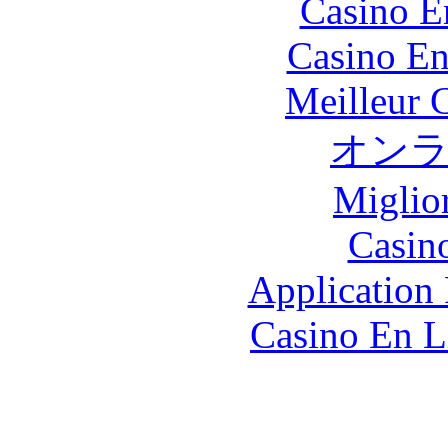
Casino E
Casino En
Meilleur 
オン
Miglio
Casin
Application
Casino En L