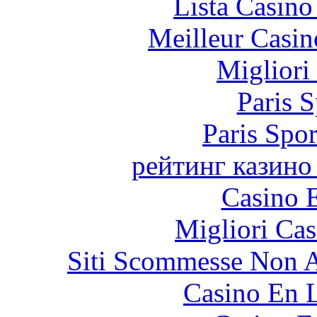
Lista Casin
Meilleur Casin
Migliori
Paris S
Paris Spo
рейтинг казино
Casino 
Migliori Cas
Siti Scommesse Non 
Casino En L