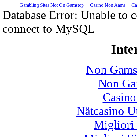
Gambling Sites Not On Gamstop
Casino Non Aams
Ca
Database Error: Unable to c
connect to MySQL
Inte
Non Gams
Non Ga
Casino
Nätcasino U
Migliori