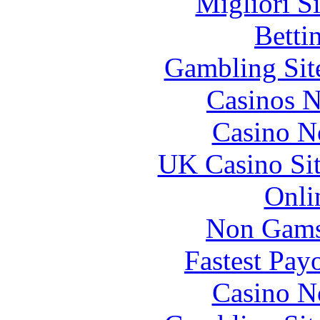
Migliori S
Betti
Gambling Sit
Casinos 
Casino N
UK Casino Si
Onli
Non Gams
Fastest Pay
Casino N