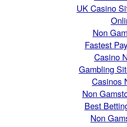
UK Casino Si
Onli
Non Gam
Fastest Pa
Casino 
Gambling Si
Casinos 
Non Gamsto
Best Bettin
Non Gams