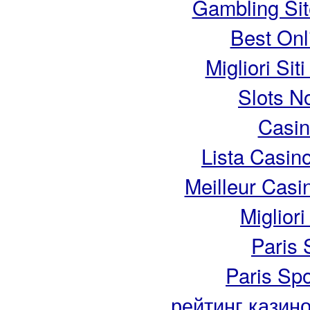
Gambling Si
Best Onl
Migliori Si
Slots N
Casi
Lista Casin
Meilleur Casi
Miglior
Paris 
Paris Spo
рейтинг казин