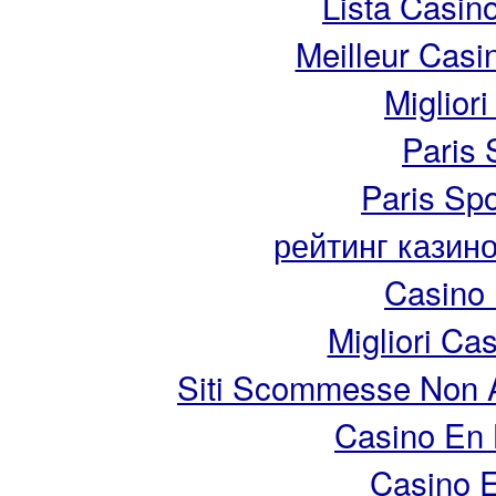
Lista Casin
Meilleur Casi
Miglior
Paris 
Paris Spo
рейтинг казин
Casino 
Migliori Ca
Siti Scommesse Non 
Casino En 
Casino E