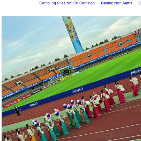
Gambling Sites Not On Gamstop
Casino Non Aams
C