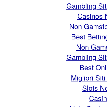
Gambling Si
Casinos 
Non Gamsto
Best Bettin
Non Gams
Gambling Si
Best Onl
Migliori Si
Slots N
Casi