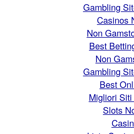
Gambling Si
Casinos 
Non Gamsto
Best Bettin
Non Gams
Gambling Si
Best Onl
Migliori Si
Slots N
Casi