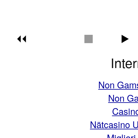
Inte
Non Gams
Non Ga
Casino
Nätcasino U
Miglior