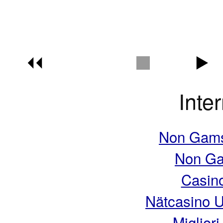
Inte
Non Gams
Non Ga
Casino
Nätcasino U
Miglior