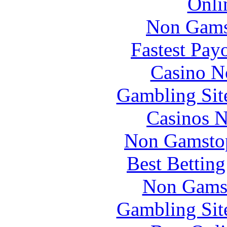
Onli
Non Gams
Fastest Pay
Casino N
Gambling Sit
Casinos 
Non Gamstop
Best Bettin
Non Gams
Gambling Sit