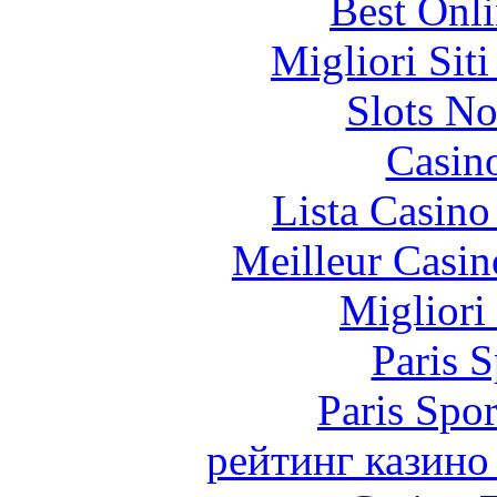
Best Onl
Migliori Sit
Slots N
Casin
Lista Casin
Meilleur Casin
Migliori
Paris S
Paris Spo
рейтинг казино