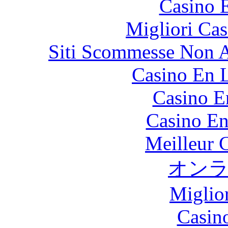
Casino 
Migliori Cas
Siti Scommesse Non 
Casino En L
Casino E
Casino En
Meilleur 
オン
Miglio
Casin